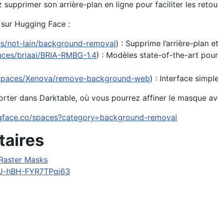
upprimer son arrière-plan en ligne pour faciliter les retou
 sur Hugging Face :
es/not-lain/background-removal
) : Supprime l’arrière-plan 
aces/briaai/BRIA-RMBG-1.4
) : Modèles state-of-the-art pour
o/spaces/Xenova/remove-background-web
) : Interface simpl
orter dans Darktable, où vous pourrez affiner le masque avec
ngface.co/spaces?category=background-removal
taires
 Raster Masks
=U-hBH-FYR7TPqi63